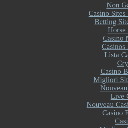
Non Ga
Casino Site
Betting Si
Horse 
Casino 
Casinos
Lista 
Cry
Casino B
Migliori S
Nouveau 
Live 
Nouveau Casi
Casino R
Cas