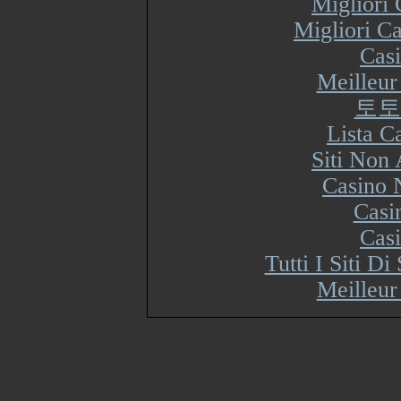
Migliori
Migliori Ca
Cas
Meilleur
토토
Lista 
Siti Non
Casino 
Casi
Cas
Tutti I Siti 
Meilleur