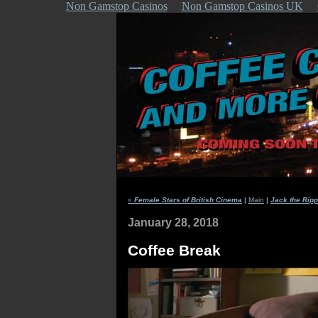
Non Gamstop Casinos
Non Gamstop Casinos UK
«
Female Stars of British Cinema
|
Main
|
Jack the Ripp
January 28, 2018
Coffee Break