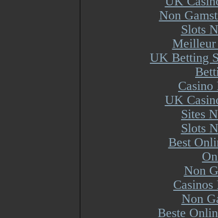
UK Casin
Non Gamsto
Slots 
Meilleur
UK Betting 
Bett
Casino 
UK Casin
Sites 
Slots 
Best Onl
On
Non G
Casinos
Non Ga
Beste Onli